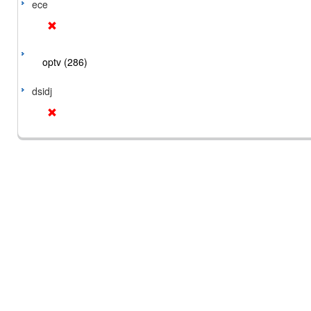
ece
optv (286)
dsidj