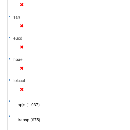
san
eucd
hpae
telccpt
apjs (1.037)
transp (675)