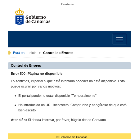
Contacto
Toggle
navigation
Está en:
Inicio
>
Control de Errores
Control de Errores
Error 500: Página no disponible
Lo sentimos, el portal al que está intentado acceder no está disponible. Esto
puede ocurrir por varios motivos:
El portal puede no estar disponible "Temporalmente".
Ha introducido un URL incorrecto. Compruebe y asegúrese de que está
bien escrito.
Atención:
Si desea informar, por favor, hágalo desde Contacto.
© Gobierno de Canarias