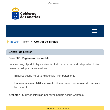
Contacto
Toggle
navigation
Está en:
Inicio
>
Control de Errores
Control de Errores
Error 500: Página no disponible
Lo sentimos, el portal al que está intentado acceder no está disponible. Esto
puede ocurrir por varios motivos:
El portal puede no estar disponible "Temporalmente".
Ha introducido un URL incorrecto. Compruebe y asegúrese de que está
bien escrito.
Atención:
Si desea informar, por favor, hágalo desde Contacto.
© Gobierno de Canarias