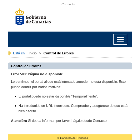
Contacto
Toggle
navigation
Está en:
Inicio
>
Control de Errores
Control de Errores
Error 500: Página no disponible
Lo sentimos, el portal al que está intentado acceder no está disponible. Esto
puede ocurrir por varios motivos:
El portal puede no estar disponible "Temporalmente".
Ha introducido un URL incorrecto. Compruebe y asegúrese de que está
bien escrito.
Atención:
Si desea informar, por favor, hágalo desde Contacto.
© Gobierno de Canarias