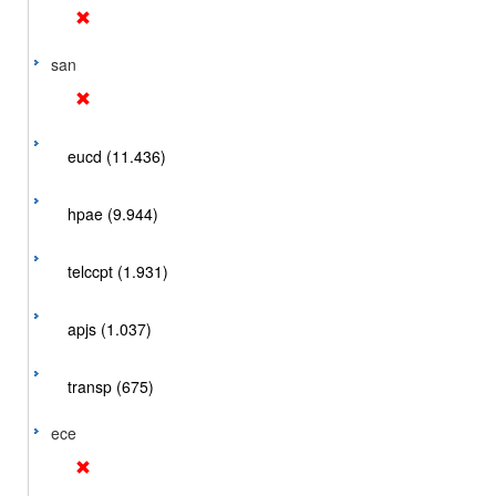
san
eucd (11.436)
hpae (9.944)
telccpt (1.931)
apjs (1.037)
transp (675)
ece