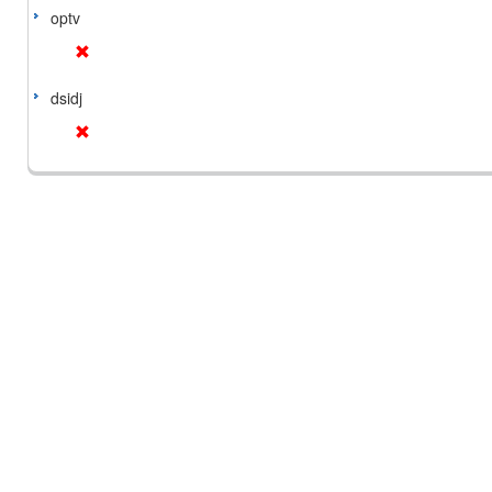
optv
dsidj