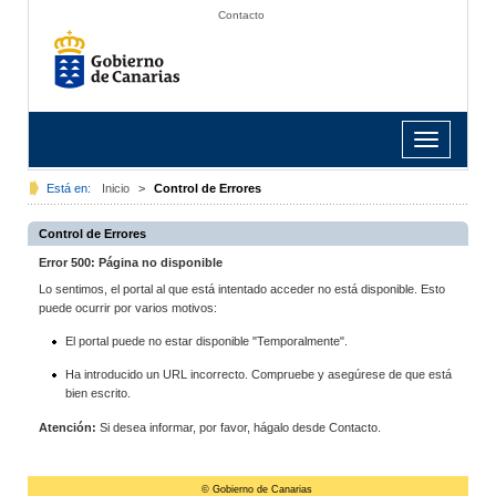
Contacto
Toggle
navigation
Está en:
Inicio
>
Control de Errores
Control de Errores
Error 500: Página no disponible
Lo sentimos, el portal al que está intentado acceder no está disponible. Esto
puede ocurrir por varios motivos:
El portal puede no estar disponible "Temporalmente".
Ha introducido un URL incorrecto. Compruebe y asegúrese de que está
bien escrito.
Atención:
Si desea informar, por favor, hágalo desde Contacto.
© Gobierno de Canarias