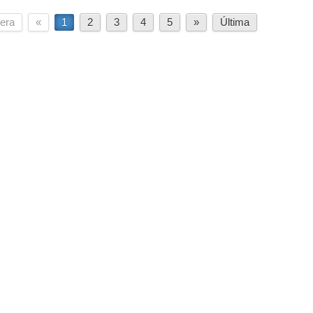
era
«
1
2
3
4
5
»
Última