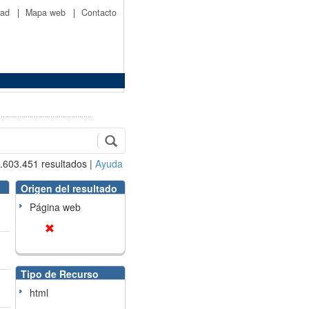
idad
|
Mapa web
|
Contacto
.603.451
resultados
|
Ayuda
Origen del resultado
Página web
Tipo de Recurso
html