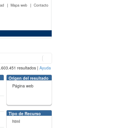
idad
|
Mapa web
|
Contacto
.603.451
resultados
|
Ayuda
Origen del resultado
Página web
Tipo de Recurso
html