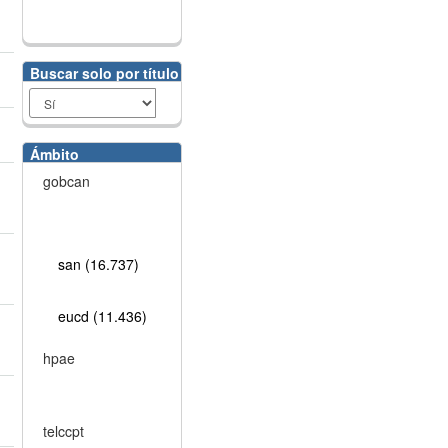
Buscar solo por título
Ámbito
gobcan
san (16.737)
eucd (11.436)
hpae
telccpt