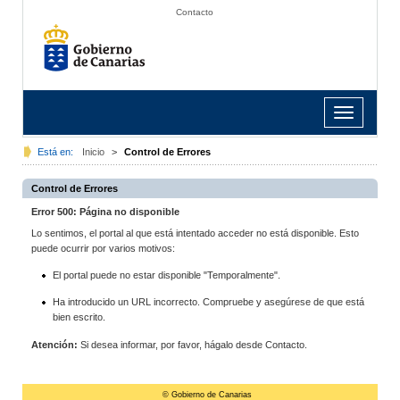
Contacto
Toggle
navigation
Está en:
Inicio
>
Control de Errores
Control de Errores
Error 500: Página no disponible
Lo sentimos, el portal al que está intentado acceder no está disponible. Esto
puede ocurrir por varios motivos:
El portal puede no estar disponible "Temporalmente".
Ha introducido un URL incorrecto. Compruebe y asegúrese de que está
bien escrito.
Atención:
Si desea informar, por favor, hágalo desde Contacto.
© Gobierno de Canarias