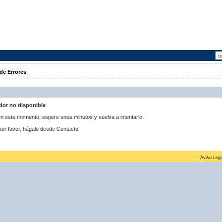
de Errores
idor no disponible
 en este momento, espere unos minutos y vuelva a intentarlo.
por favor, hágalo desde Contacto.
Aviso Lega