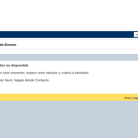
de Errores
idor no disponible
 en este momento, espere unos minutos y vuelva a intentarlo.
por favor, hágalo desde Contacto.
Aviso Lega