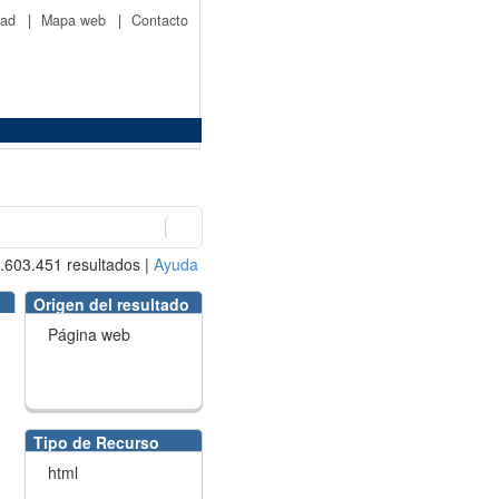
idad
|
Mapa web
|
Contacto
.603.451
resultados
|
Ayuda
Origen del resultado
Página web
Tipo de Recurso
html