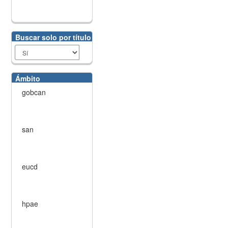
Buscar solo por título
Ámbito
gobcan
san
eucd
hpae