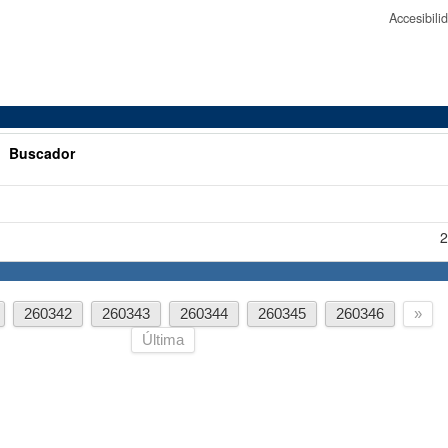
Accesibil
>
Buscador
2
260342
260343
260344
260345
260346
»
Última