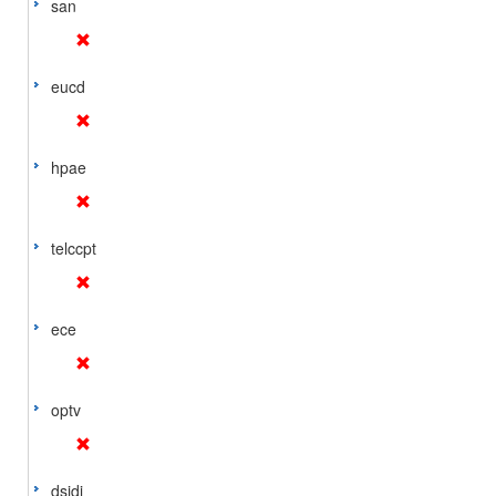
san
eucd
hpae
telccpt
ece
optv
dsidj