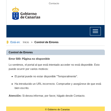
Contacto
Toggle
navigation
Está en:
Inicio
>
Control de Errores
Control de Errores
Error 500: Página no disponible
Lo sentimos, el portal al que está intentado acceder no está disponible. Esto
puede ocurrir por varios motivos:
El portal puede no estar disponible "Temporalmente".
Ha introducido un URL incorrecto. Compruebe y asegúrese de que está
bien escrito.
Atención:
Si desea informar, por favor, hágalo desde Contacto.
© Gobierno de Canarias