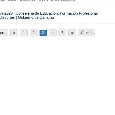
va 2020 | Consejería de Educación, Formación Profesional,
 Deportes | Gobierno de Canarias
era
«
1
2
3
4
5
»
Última