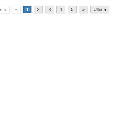
era
«
1
2
3
4
5
»
Última