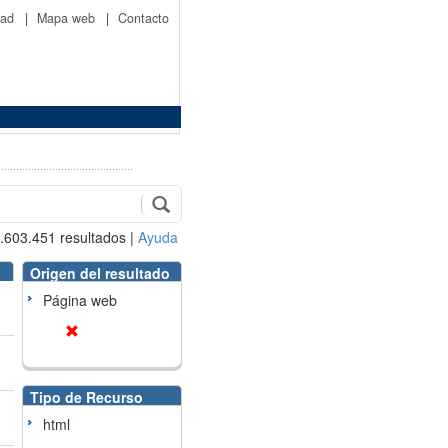
idad
|
Mapa web
|
Contacto
.603.451
resultados
|
Ayuda
Origen del resultado
Página web
Tipo de Recurso
html