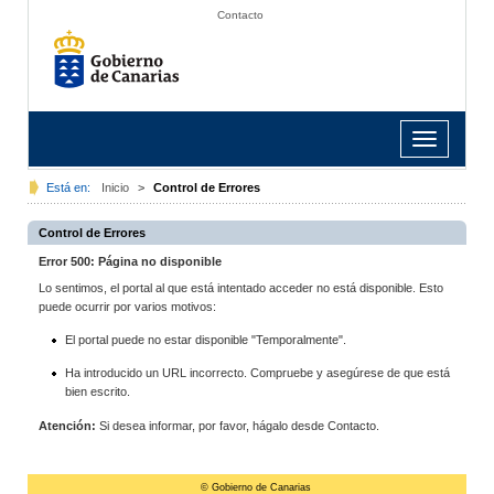
Contacto
Toggle
navigation
Está en:
Inicio
>
Control de Errores
Control de Errores
Error 500: Página no disponible
Lo sentimos, el portal al que está intentado acceder no está disponible. Esto
puede ocurrir por varios motivos:
El portal puede no estar disponible "Temporalmente".
Ha introducido un URL incorrecto. Compruebe y asegúrese de que está
bien escrito.
Atención:
Si desea informar, por favor, hágalo desde Contacto.
© Gobierno de Canarias