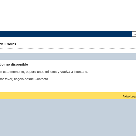
de Errores
idor no disponible
 en este momento, espere unos minutos y vuelva a intentarlo.
por favor, hágalo desde Contacto.
Aviso Lega