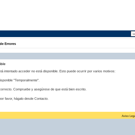
de Errores
ible
stá intentado acceder no está disponible. Esto puede ocurrir por varios motivos:
disponible "Temporalmente".
correcto. Compruebe y asegúrese de que está bien escrito.
por favor, hágalo desde Contacto.
Aviso Lega