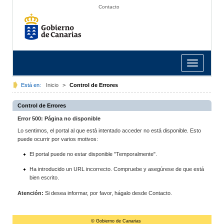
Contacto
Toggle
navigation
Está en:
Inicio
>
Control de Errores
Control de Errores
Error 500: Página no disponible
Lo sentimos, el portal al que está intentado acceder no está disponible. Esto
puede ocurrir por varios motivos:
El portal puede no estar disponible "Temporalmente".
Ha introducido un URL incorrecto. Compruebe y asegúrese de que está
bien escrito.
Atención:
Si desea informar, por favor, hágalo desde Contacto.
© Gobierno de Canarias