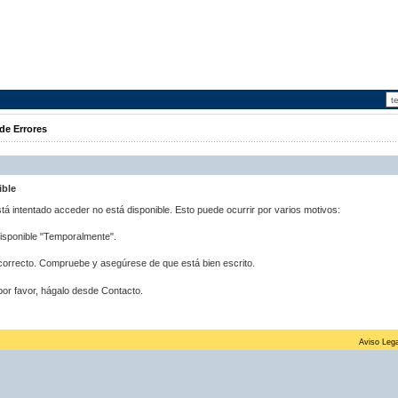
de Errores
ible
stá intentado acceder no está disponible. Esto puede ocurrir por varios motivos:
disponible "Temporalmente".
correcto. Compruebe y asegúrese de que está bien escrito.
por favor, hágalo desde Contacto.
Aviso Lega