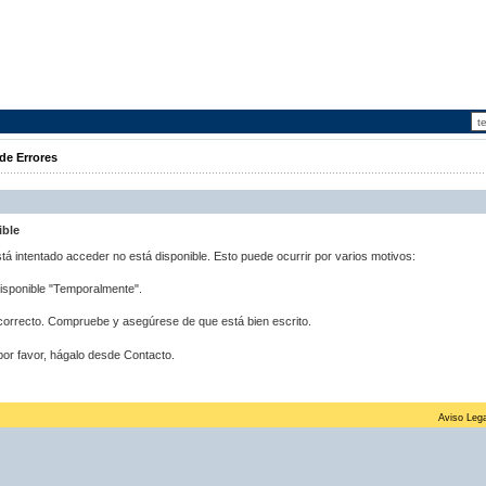
de Errores
ible
stá intentado acceder no está disponible. Esto puede ocurrir por varios motivos:
disponible "Temporalmente".
correcto. Compruebe y asegúrese de que está bien escrito.
por favor, hágalo desde Contacto.
Aviso Lega