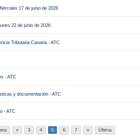
iércoles 17 de junio de 2026
unes 22 de junio de 2026
ncia Tributaria Canaria - ATC
es - ATC
ísticas y documentación - ATC
io - ATC
era
«
3
4
5
6
7
»
Última