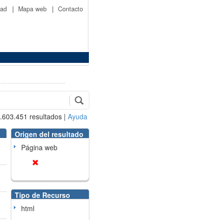
idad
|
Mapa web
|
Contacto
.603.451
resultados
|
Ayuda
Origen del resultado
Página web
Tipo de Recurso
html