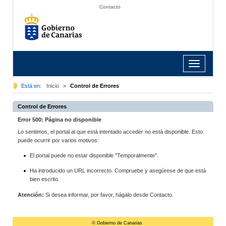
Contacto
Toggle
navigation
Está en:
Inicio
>
Control de Errores
Control de Errores
Error 500: Página no disponible
Lo sentimos, el portal al que está intentado acceder no está disponible. Esto
puede ocurrir por varios motivos:
El portal puede no estar disponible "Temporalmente".
Ha introducido un URL incorrecto. Compruebe y asegúrese de que está
bien escrito.
Atención:
Si desea informar, por favor, hágalo desde Contacto.
© Gobierno de Canarias