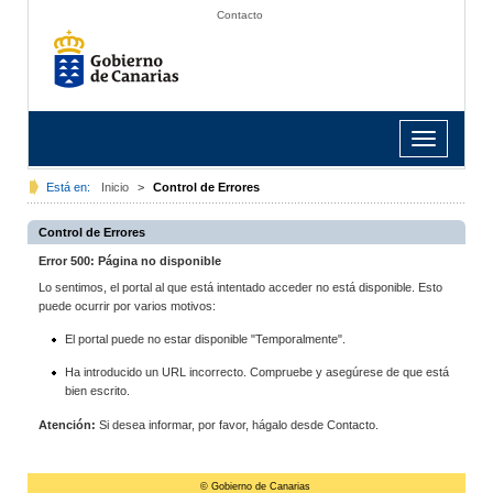
Contacto
Toggle
navigation
Está en:
Inicio
>
Control de Errores
Control de Errores
Error 500: Página no disponible
Lo sentimos, el portal al que está intentado acceder no está disponible. Esto
puede ocurrir por varios motivos:
El portal puede no estar disponible "Temporalmente".
Ha introducido un URL incorrecto. Compruebe y asegúrese de que está
bien escrito.
Atención:
Si desea informar, por favor, hágalo desde Contacto.
© Gobierno de Canarias