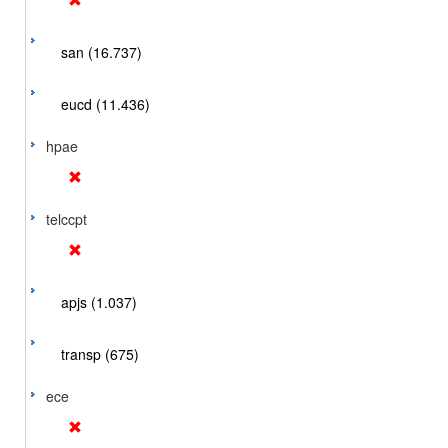
san (16.737)
eucd (11.436)
hpae
telccpt
apjs (1.037)
transp (675)
ece