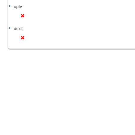
optv
dsidj