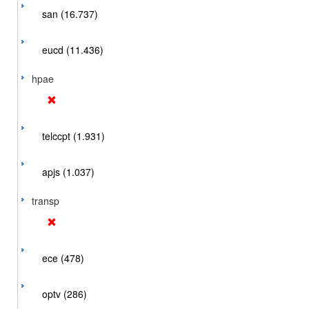
san (16.737)
eucd (11.436)
hpae
telccpt (1.931)
apjs (1.037)
transp
ece (478)
optv (286)