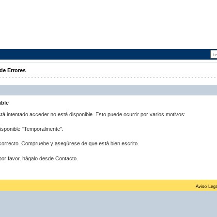
de Errores
ible
stá intentado acceder no está disponible. Esto puede ocurrir por varios motivos:
disponible "Temporalmente".
correcto. Compruebe y asegúrese de que está bien escrito.
por favor, hágalo desde Contacto.
Aviso Lega