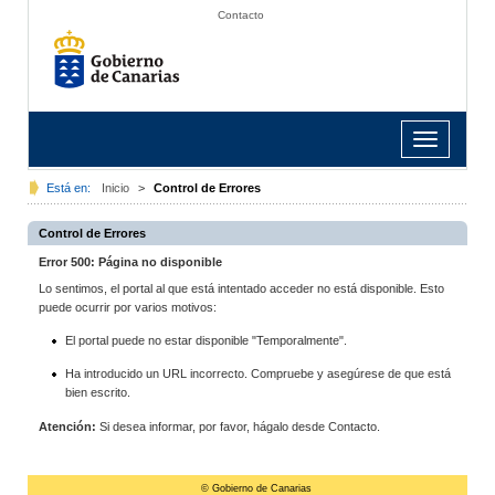
Contacto
Toggle
navigation
Está en:
Inicio
>
Control de Errores
Control de Errores
Error 500: Página no disponible
Lo sentimos, el portal al que está intentado acceder no está disponible. Esto
puede ocurrir por varios motivos:
El portal puede no estar disponible "Temporalmente".
Ha introducido un URL incorrecto. Compruebe y asegúrese de que está
bien escrito.
Atención:
Si desea informar, por favor, hágalo desde Contacto.
© Gobierno de Canarias