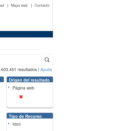
idad
|
Mapa web
|
Contacto
.603.451
resultados
|
Ayuda
Origen del resultado
Página web
Tipo de Recurso
html