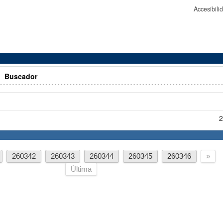
Accesibil
>
Buscador
2
260342
260343
260344
260345
260346
»
Última