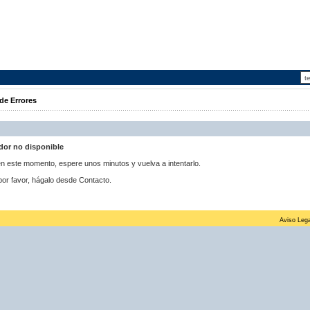
de Errores
idor no disponible
 en este momento, espere unos minutos y vuelva a intentarlo.
por favor, hágalo desde Contacto.
Aviso Lega