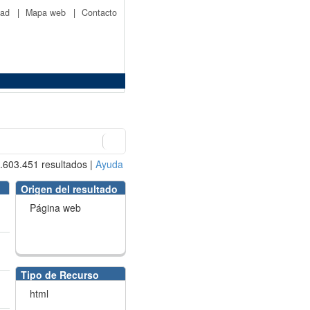
idad
|
Mapa web
|
Contacto
.603.451
resultados
|
Ayuda
Origen del resultado
Página web
Tipo de Recurso
html