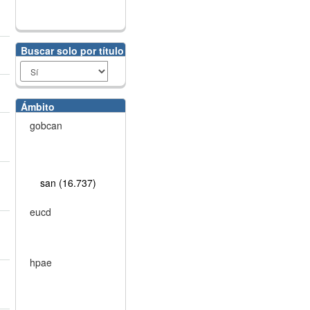
Buscar solo por título
Ámbito
gobcan
san (16.737)
eucd
hpae