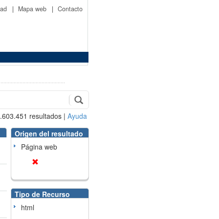
idad
|
Mapa web
|
Contacto
.603.451
resultados
|
Ayuda
Origen del resultado
Página web
Tipo de Recurso
html