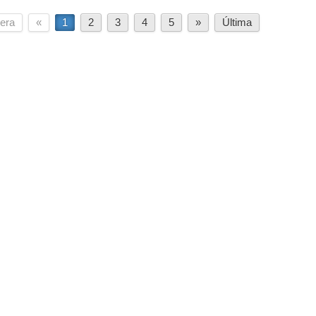
era
«
1
2
3
4
5
»
Última