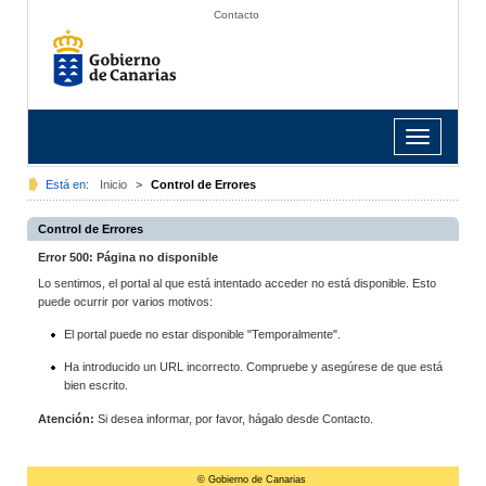
Contacto
Toggle
navigation
Está en:
Inicio
>
Control de Errores
Control de Errores
Error 500: Página no disponible
Lo sentimos, el portal al que está intentado acceder no está disponible. Esto
puede ocurrir por varios motivos:
El portal puede no estar disponible "Temporalmente".
Ha introducido un URL incorrecto. Compruebe y asegúrese de que está
bien escrito.
Atención:
Si desea informar, por favor, hágalo desde Contacto.
© Gobierno de Canarias