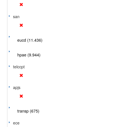
san
eucd (11.436)
hpae (9.944)
telccpt
apjs
transp (675)
ece