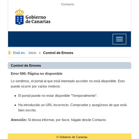
Contacto
Toggle
navigation
Está en:
Inicio
>
Control de Errores
Control de Errores
Error 500: Página no disponible
Lo sentimos, el portal al que está intentado acceder no está disponible. Esto
puede ocurrir por varios motivos:
El portal puede no estar disponible "Temporalmente".
Ha introducido un URL incorrecto. Compruebe y asegúrese de que está
bien escrito.
Atención:
Si desea informar, por favor, hágalo desde Contacto.
© Gobierno de Canarias