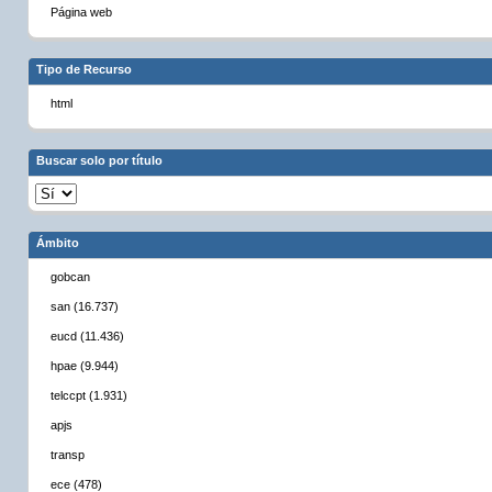
Página web
Tipo de Recurso
html
Buscar solo por título
Ámbito
gobcan
san (16.737)
eucd (11.436)
hpae (9.944)
telccpt (1.931)
apjs
transp
ece (478)