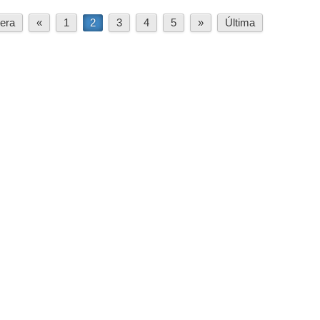
era
«
1
2
3
4
5
»
Última