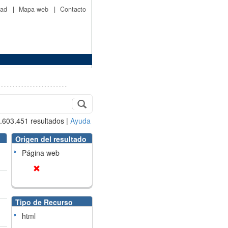
idad
|
Mapa web
|
Contacto
.603.451
resultados
|
Ayuda
Origen del resultado
Página web
Tipo de Recurso
html