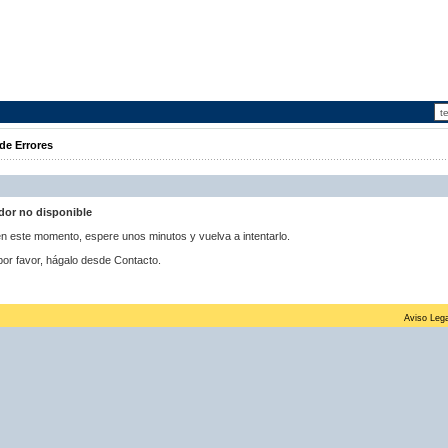
de Errores
idor no disponible
 en este momento, espere unos minutos y vuelva a intentarlo.
por favor, hágalo desde Contacto.
Aviso Lega