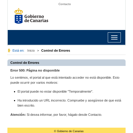
Contacto
Toggle
navigation
Está en:
Inicio
>
Control de Errores
Control de Errores
Error 500: Página no disponible
Lo sentimos, el portal al que está intentado acceder no está disponible. Esto
puede ocurrir por varios motivos:
El portal puede no estar disponible "Temporalmente".
Ha introducido un URL incorrecto. Compruebe y asegúrese de que está
bien escrito.
Atención:
Si desea informar, por favor, hágalo desde Contacto.
© Gobierno de Canarias