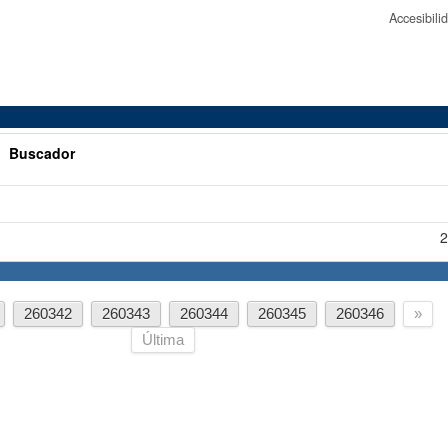
Accesibil
>
Buscador
2
260342
260343
260344
260345
260346
»
Última