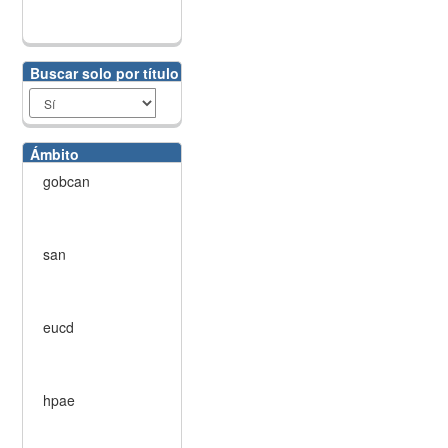
Buscar solo por título
Ámbito
gobcan
san
eucd
hpae