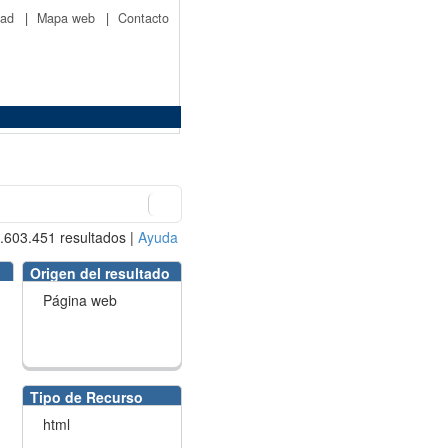
idad
|
Mapa web
|
Contacto
.603.451
resultados
|
Ayuda
Origen del resultado
Página web
Tipo de Recurso
html