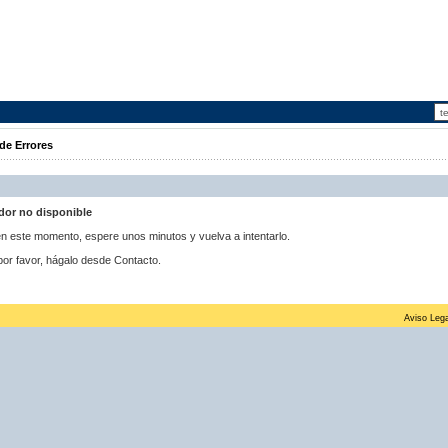
de Errores
idor no disponible
 en este momento, espere unos minutos y vuelva a intentarlo.
por favor, hágalo desde Contacto.
Aviso Lega