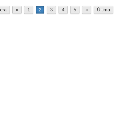
era
«
1
2
3
4
5
»
Última