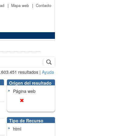
idad
|
Mapa web
|
Contacto
.603.451
resultados
|
Ayuda
Origen del resultado
Página web
Tipo de Recurso
html