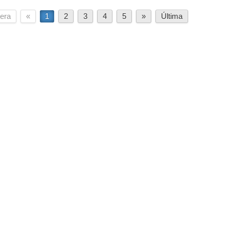
era
«
1
2
3
4
5
»
Última