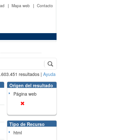
idad
|
Mapa web
|
Contacto
.603.451
resultados
|
Ayuda
Origen del resultado
Página web
Tipo de Recurso
html