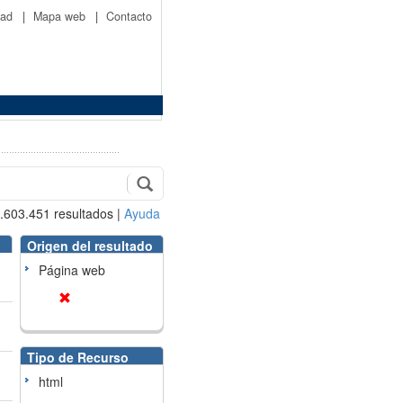
idad
|
Mapa web
|
Contacto
.603.451
resultados
|
Ayuda
Origen del resultado
Página web
Tipo de Recurso
html