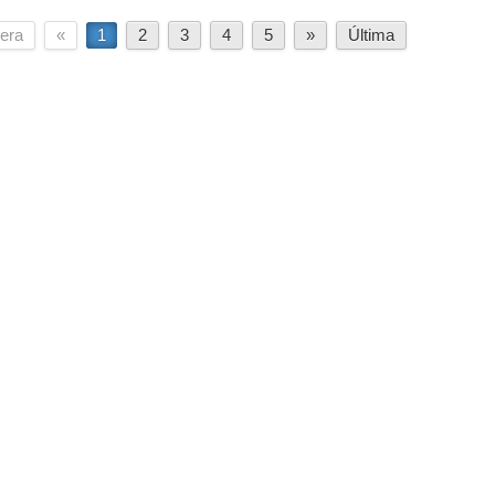
era
«
1
2
3
4
5
»
Última