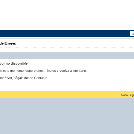
de Errores
idor no disponible
 en este momento, espere unos minutos y vuelva a intentarlo.
por favor, hágalo desde Contacto.
Aviso Lega