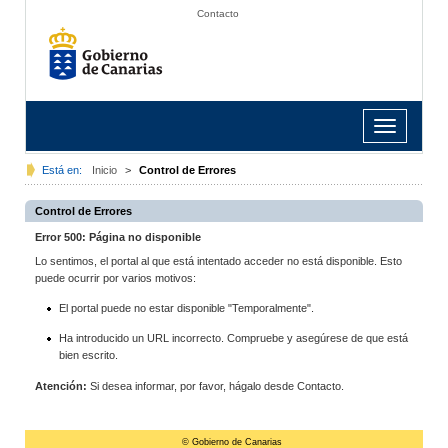
Contacto
Toggle
navigation
Está en:
Inicio
>
Control de Errores
Control de Errores
Error 500: Página no disponible
Lo sentimos, el portal al que está intentado acceder no está disponible. Esto
puede ocurrir por varios motivos:
El portal puede no estar disponible "Temporalmente".
Ha introducido un URL incorrecto. Compruebe y asegúrese de que está
bien escrito.
Atención:
Si desea informar, por favor, hágalo desde Contacto.
© Gobierno de Canarias