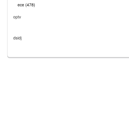
ece (478)
optv
dsidj