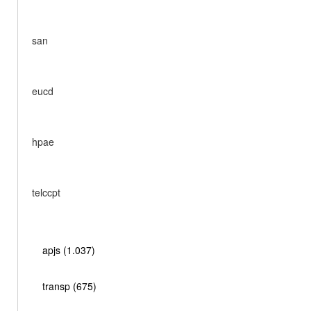
san
eucd
hpae
telccpt
apjs (1.037)
transp (675)