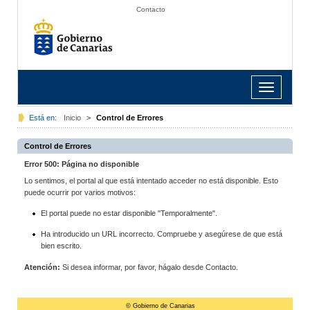
Contacto
Toggle
navigation
Está en:
Inicio
>
Control de Errores
Control de Errores
Error 500: Página no disponible
Lo sentimos, el portal al que está intentado acceder no está disponible. Esto
puede ocurrir por varios motivos:
El portal puede no estar disponible "Temporalmente".
Ha introducido un URL incorrecto. Compruebe y asegúrese de que está
bien escrito.
Atención:
Si desea informar, por favor, hágalo desde Contacto.
© Gobierno de Canarias