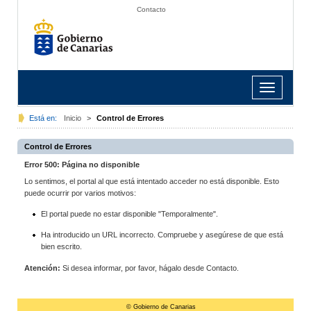
Contacto
Toggle
navigation
Está en:
Inicio
>
Control de Errores
Control de Errores
Error 500: Página no disponible
Lo sentimos, el portal al que está intentado acceder no está disponible. Esto
puede ocurrir por varios motivos:
El portal puede no estar disponible "Temporalmente".
Ha introducido un URL incorrecto. Compruebe y asegúrese de que está
bien escrito.
Atención:
Si desea informar, por favor, hágalo desde Contacto.
© Gobierno de Canarias